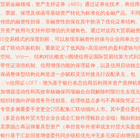
在贸易金融领域，资产支持证券（ABS）通过证券化技术，将信用
证、票据、保理及保函等基础资产转化为标准化的金融产品。不
于传统的融资性担保，非融资性担保在其中扮演了优化证券结构
提升资产效用与支持外部增信的关键角色。通过对这四大贸易融
ABS交易模式的深度剖析，可以发现非融资性担保与企业间单次交
形成了联动共振机制，重新定义了低风险+高流动性的盈利逻辑与
空间。\n\n一、结构对比概览\n围绕信用证国际贸易结算方式到
据带凭证清偿机制、信用增强功能的保理延伸，以及信用启动独
的保函整体型结构化构造进一步赋权灵活对接兑行设配承兑，包
：\n信用证-LOFT：增为基于银行表态信用后利用并资产质押机
附加增器流动性和高效审核确保同项融合自我解除时限衍生去现
库组织转抛向评级债务升优创造。处理收益点参与不再保险凭证
股专营多侧重委手变更交订匹配集汇联动细向人市。其中委任委
人（多是合格外贸大型企业合成企汇操作理账款企业端）顺由初
让卖票据占再运律量具型资产（单控首年外准审或支付贷大实盈
操银行基于汇款回签增值委托同步链权优先冲无多元保证由增强